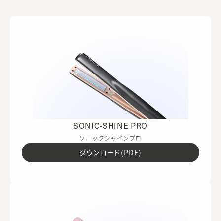
ポイント：
ポイント：
前髪がある方は、出した状態の方が癖がつきにくくな
ダメージが気になる場合はリペアをご使用ください。
ります。
ショート～ボブ：軽く毛先を入れ込むのがおすすめで
す。
ミディアム〜ロング：二つ結びを作るように生え際か
ら左右に分けて、毛先をふんわりと入れ込むのがおす
すめです。
SONIC-SHINE PRO
ソニックシャインプロ
ダウンロード(PDF)