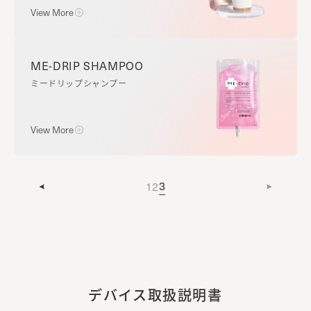
【使用量】
View More
1回10～15g目安
[シャンプー時]
シャンプーを泡立てた後、頭頂部から毛先に向かって
ポイント：
とかします。
お好みの仕上がり・気分に合わせた香りでご使用くだ
また、リペア（トリートメント）を塗布後に全体をとか
使用方法：
ME-DRIP SHAMPOO
さい。
すことで、髪全体にリペアが行き渡ります。
[STEP1] ブラッシング
ミードリップシャンプー
ナイトキャップをかぶる前にブラッシングをします。
ダイヤモンド・・・輝き、ツヤ（ホワイトブーケ＆サボン
[ドライヤー時]
の香り）
髪をブローし、スタイリングとコーミングをします。
[STEP2] ナイトキャップをかぶる
View More
うねりや広がりを抑えてまとまりのある髪に仕上げ
髪の毛をまとめ、毛先からナイトキャップに入れま
サファイア・・・うるおい、ダメージケア（フレッシュペ
ます。
す。
アー＆アンバーの香り）
[STEP3] 髪の毛をほぐす
使用方法：
3
1
2
アメジスト・・・カラーケア、うねり（ダークラム＆バニ
おでこまでキャップを引き寄せ、中の髪をキャップの
髪と頭皮を十分に濡らした後、適量を手にとって軽く
ラの香り）
外からほぐします。
泡立て、頭皮を指の腹でマッサージするようにやさし
く洗浄してください。その後、しっかりすすいでくだ
ルビー・・・温感、スカルプ（ウッディ＆リラックスグリ
[STEP4] ゴムの位置を整える
さい。
ーンの香り）
おでこのゴムの位置や前髪を整えます。
【使用量】
＜保管方法＞
適量
デバイス取扱説明書
通気性の良い、光の当たらない場所に保管してくださ
※髪の長さ、ボリュームに合わせて量を調整してくだ
い。
さい。