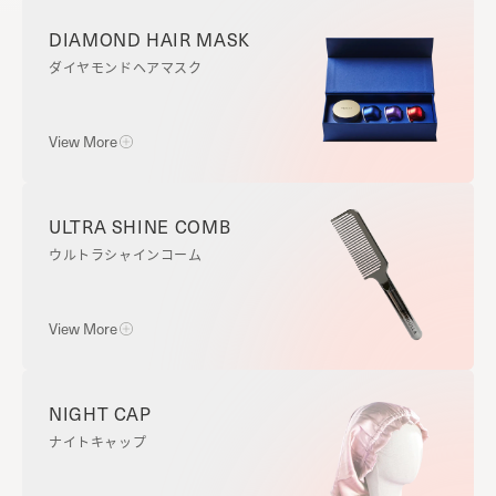
使用方法：
DIAMOND HAIR MASK
乾いた髪に5～10cm離してスプレーし、ブラシや手
ダイヤモンドヘアマスク
ぐしで馴染ませてください。
【使用量】
View More
3～5プッシュ
ポイント：
塗布後にしっかりブラッシングをして毛髪全体に馴
使用方法：
ULTRA SHINE COMB
染ませることで、よりダメージの補修が期待できま
▼ダイヤモンド・サファイア・アメジスト
ウルトラシャインコーム
す。
シャンプー後、水気を切った髪の中間～毛先を中心に
塗布します。コームを使用した場合は1～2分程度、ダ
メージが気になる方は5分程度放置し、よく洗い流し
View More
ます。
▼ルビー
シャンプー後、水気を切り、頭皮〜毛先まで馴染ませ
使用方法：
NIGHT CAP
ます。頭皮をマッサージするようにほぐした後、よく
[シャンプー前]
ナイトキャップ
洗い流します。
髪が乾いた状態で全体をとかし、頭皮や毛髪に付着し
た埃や絡まりなどを取ります。