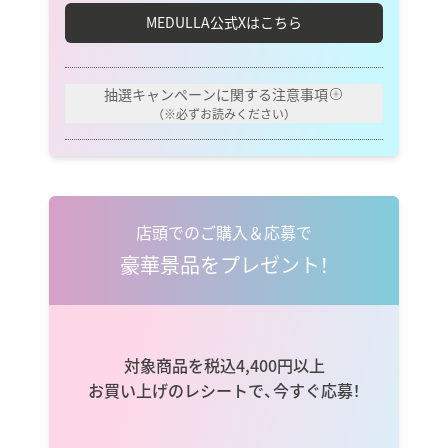
MEDULLA公式Xはこちら
抽選キャンペーンに関する注意事項
（※必ずお読みください）
【抽選キャンペーン注意事項】
※ 本キャンペーンの応募期間は、2026年4月20日（月）
から2026年5月31日（日）までとなります。期間中に
店頭でのご購入＆応募で
MEDULLA公式Xのフォロー&指定の投稿で自動エント
リーとなります。
豪華景品をプレゼント！
※ ご応募は日本国内に在住の方に限らせていただき
ます。
※ 抽選方法、応募状況、および当選結果に関する個別
のお問い合わせにはお答えいたしかねますので、あら
対象商品を税込4,400円以上
かじめご了承ください。
お買い上げのレシートで、今すぐ応募！
※ 当選者の方には、当社公式アカウント
（@MEDULLA_jp）よりダイレクトメッセージにてご
連絡いたします。指定期日までにご返信いただけない