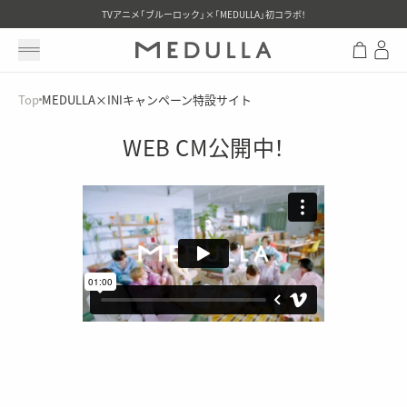
TVアニメ「ブルーロック」×「MEDULLA」初コラボ！
メニューを開く
Top
MEDULLA×INIキャンペーン特設サイト
WEB CM公開中！